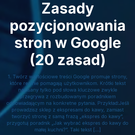
Zasady
pozycjonowania
stron w Google
(20 zasad)
1. Twórz wartościowe treści Google promuje strony,
które realnie pomagają użytkownikom. Krótki tekst
napisany tylko pod słowa kluczowe zwykle
przegrywa z rozbudowanym poradnikiem
odpowiadającym na konkretne pytania. Przykład:Jeśli
prowadzisz sklep z ekspresami do kawy, zamiast
tworzyć stronę z samą frazą „ekspres do kawy”,
przygotuj poradnik „Jak wybrać ekspres do kawy do
małej kuchni?”. Taki tekst […]