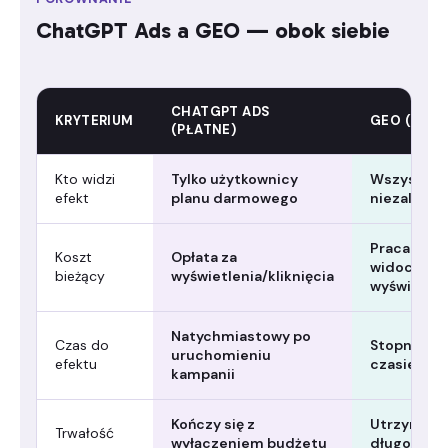
ChatGPT Ads a GEO — obok siebie
CHATGPT ADS
KRYTERIUM
GEO (ORGA
(PŁATNE)
Kto widzi
Tylko użytkownicy
Wszyscy uż
efekt
planu darmowego
niezależni
Praca nad t
Koszt
Opłata za
widocznośc
bieżący
wyświetlenia/kliknięcia
wyświetlen
Natychmiastowy po
Czas do
Stopniowy
uruchomieniu
efektu
czasie
kampanii
Kończy się z
Utrzymuje 
Trwałość
wyłączeniem budżetu
długoterm