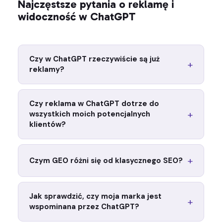
Najczęstsze pytania o reklamę i
widoczność w ChatGPT
Czy w ChatGPT rzeczywiście są już
reklamy?
Tak — OpenAI uruchomiło płatne reklamy w
ChatGPT w lutym 2026 roku, dostępne przez
Czy reklama w ChatGPT dotrze do
samoobsługowy panel. Docierają one jednak
wszystkich moich potencjalnych
wyłącznie do użytkowników korzystających z
klientów?
darmowego planu.
Nie — osoby korzystające z płatnych planów
(Plus, Team, Enterprise) nie widzą reklam w
Czym GEO różni się od klasycznego SEO?
ChatGPT. Jeśli Twoi klienci to często użytkownicy
płatnych narzędzi AI, GEO jest jedynym
GEO opiera się na podobnych fundamentach co
sposobem na dotarcie do nich w tym kanale.
SEO (jakość treści, autorytet, wiarygodność), ale
Jak sprawdzić, czy moja marka jest
dodatkowo uwzględnia sposób, w jaki modele
wspominana przez ChatGPT?
językowe wybierają i cytują źródła — co nie