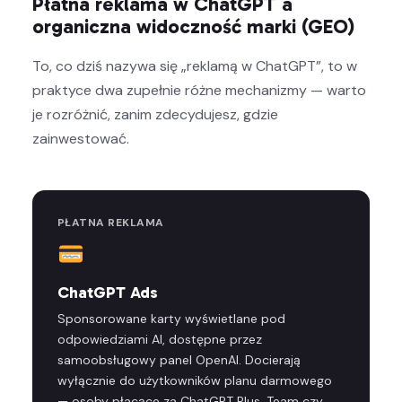
Płatna reklama w ChatGPT a
organiczna widoczność marki (GEO)
To, co dziś nazywa się „reklamą w ChatGPT”, to w
praktyce dwa zupełnie różne mechanizmy — warto
je rozróżnić, zanim zdecydujesz, gdzie
zainwestować.
PŁATNA REKLAMA
ChatGPT Ads
Sponsorowane karty wyświetlane pod
odpowiedziami AI, dostępne przez
samoobsługowy panel OpenAI. Docierają
wyłącznie do użytkowników planu darmowego
— osoby płacące za ChatGPT Plus, Team czy