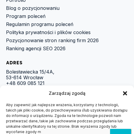
Portfolio
Blog o pozycjonowaniu
Program poleceń
Regulamin programu poleceń
Polityka prywatności i plików cookies
Pozycjonowanie stron ranking firm 2026
Ranking agencji SEO 2026
ADRES
Bolesławiecka 15/4A,
53-614 Wrocław
+48 609 085 121
biuro@piotrpawlos.pl
Zarządzaj zgodą
NIP: 9222682134
REGON:369677290
Aby zapewnić jak najlepsze wrażenia, korzystamy z technologii,
WhatsApp
takich jak pliki cookie, do przechowywania i/lub uzyskiwania dostępu
do informacji o urządzeniu. Zgoda na te technologie pozwoli nam
NARZĘDZIA
przetwarzać dane, takie jak zachowanie podczas przeglądania lub
unikalne identyfikatory na tej stronie. Brak wyrażenia zgody lub
Darmowy audyt SEO
wycofanie zgody może niekorzystnie wpłynąć na niektóre cechy i