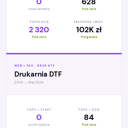
0
628
nowa domena
od zera
TOP10 DZIŚ
PRZYCHÓD / MIES.
2 320
102K zł
od zera
organika
WEB + SEO · DRUK DTF
Drukarnia DTF
2024 → Maj 2026
TOP3 — START
TOP3 — DZIŚ
0
84
punkt wyjścia
od zera