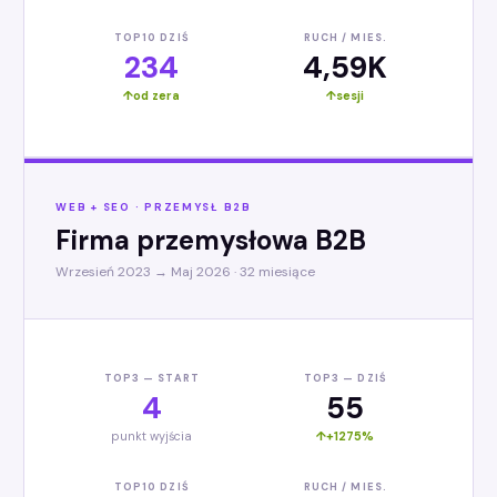
TOP10 DZIŚ
RUCH / MIES.
234
4,59K
od zera
sesji
WEB + SEO · PRZEMYSŁ B2B
Firma przemysłowa B2B
Wrzesień 2023 → Maj 2026 · 32 miesiące
TOP3 — START
TOP3 — DZIŚ
4
55
punkt wyjścia
+1275%
TOP10 DZIŚ
RUCH / MIES.