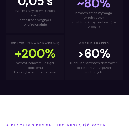
0,05 s
~80%
tyle ma użytkownik żeby
nowych stron wymaga
ocenić
przebudowy
czy strona wygląda
struktury żeby rankować w
profesjonalnie
Google
WPŁYW UX NA KONWERSJĘ
MOBILE TRAFFIC
+200%
>60%
wzrost konwersji dzięki
ruchu na stronach firmowych
dobremu
pochodzi z urządzeń
UX i szybkiemu ładowaniu
mobilnych
✦ DLACZEGO DESIGN I SEO MUSZĄ IŚĆ RAZEM