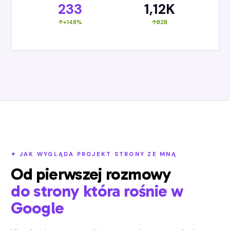
233
1,12K
+148%
B2B
✦ JAK WYGLĄDA PROJEKT STRONY ZE MNĄ
Od pierwszej rozmowy
do strony która rośnie w
Google