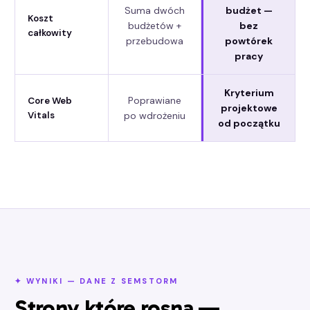
Suma dwóch
budżet —
Koszt
budżetów +
bez
całkowity
przebudowa
powtórek
pracy
Kryterium
Poprawiane
Core Web
projektowe
Vitals
po wdrożeniu
od początku
✦ WYNIKI — DANE Z SEMSTORM
Strony które rosną —