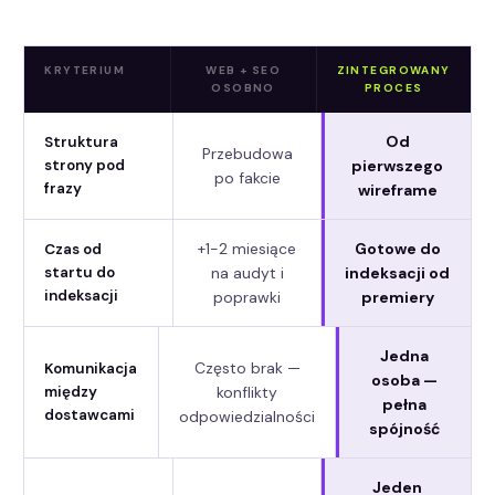
KRYTERIUM
WEB + SEO
ZINTEGROWANY
OSOBNO
PROCES
Od
Struktura
Przebudowa
pierwszego
strony pod
po fakcie
frazy
wireframe
+1-2 miesiące
Gotowe do
Czas od
na audyt i
indeksacji od
startu do
indeksacji
poprawki
premiery
Jedna
Często brak —
Komunikacja
osoba —
konflikty
między
pełna
dostawcami
odpowiedzialności
spójność
Jeden