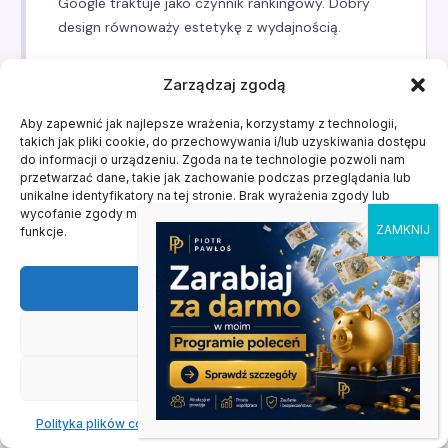
Google traktuje jako czynnik rankingowy. Dobry
design równoważy estetykę z wydajnością.
Zarządzaj zgodą
Aby zapewnić jak najlepsze wrażenia, korzystamy z technologii,
takich jak pliki cookie, do przechowywania i/lub uzyskiwania dostępu
do informacji o urządzeniu. Zgoda na te technologie pozwoli nam
przetwarzać dane, takie jak zachowanie podczas przeglądania lub
unikalne identyfikatory na tej stronie. Brak wyrażenia zgody lub
Treść projektowana razem z layoutem
wycofanie zgody może niekorzystnie wpłynąć na niektóre cechy i
— nie po
funkcje.
Strony budowane z lorem ipsum „do podmiany
później” kończą się treścią dopasowaną do
Akceptuję
miejsca, nie do frazy.
Treść i layout muszą
Odmów
powstawać razem
— wtedy każda sekcja ma
sens wizualny i SEO jednocześnie.
Zobacz preferencje
Polityka plików cookies
Oświadczenie o prywatności
Impressum