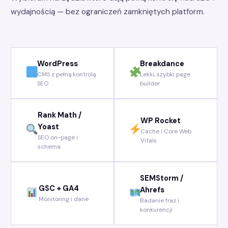
wydajnością — bez ograniczeń zamkniętych platform.
WordPress
Breakdance
CMS z pełną kontrolą
Lekki, szybki page
SEO
builder
Rank Math /
WP Rocket
Yoast
Cache i Core Web
SEO on-page i
Vitals
schema
SEMStorm /
GSC + GA4
Ahrefs
Monitoring i dane
Badanie fraz i
konkurencji