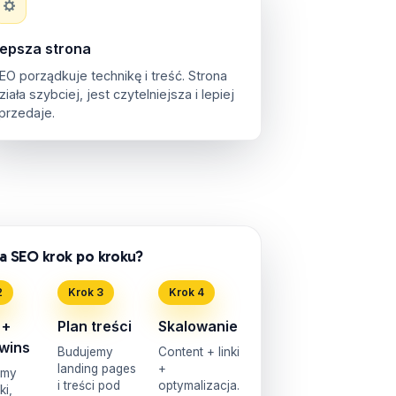
epsza strona
EO porządkuje technikę i treść. Strona
ziała szybciej, jest czytelniejsza i lepiej
przedaje.
a SEO krok po kroku?
2
Krok 3
Krok 4
 +
Plan treści
Skalowanie
 wins
Budujemy
Content + linki
landing pages
+
amy
i treści pod
optymalizacja.
i,