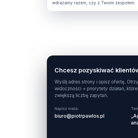
wdrażamy razem, czy z Twoim zespołem.
Chcesz pozyskiwać klientów
Wyślij adres strony i opisz ofertę. Otr
widoczności + priorytety działań, które
zwiększą liczbę zapytań.
Napisz maila:
Tem
biuro@piotrpawlos.pl
„A
ana