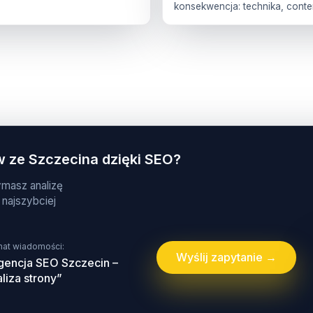
konsekwencja: technika, conten
 ze Szczecina dzięki SEO?
zymasz analizę
 najszybciej
at wiadomości:
Wyślij zapytanie →
gencja SEO Szczecin –
liza strony”