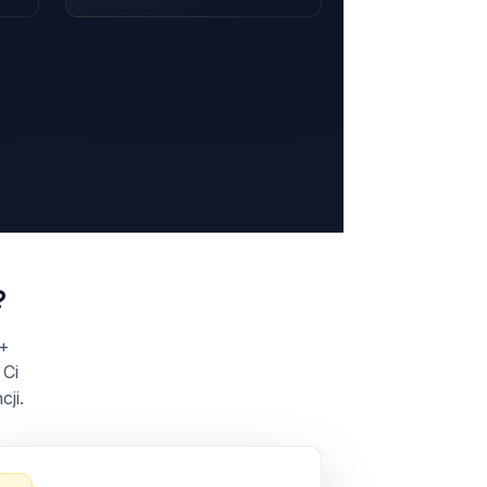
?
 +
 Ci
ji.