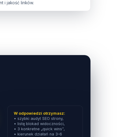
t i jakość linków.
W odpowiedzi otrzymasz:
• szybki audyt SEO strony,
• listę blokad widoczności,
• 3 konkretne „quick wins”,
• kierunek działań na 3–6