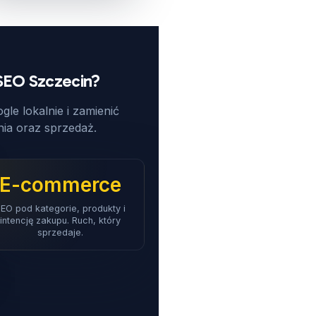
 SEO Szczecin?
gle lokalnie i zamienić
ia oraz sprzedaż.
E-commerce
EO pod kategorie, produkty i
intencję zakupu. Ruch, który
sprzedaje.