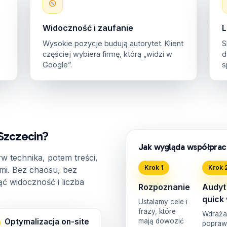
Widoczność i zaufanie
L
Wysokie pozycje budują autorytet. Klient
S
częściej wybiera firmę, którą „widzi w
d
Google”.
s
Szczecin?
Jak wygląda współprac
rw technika, potem treści,
Krok 1
Krok 
mi. Bez chaosu, bez
ąć widoczność i liczba
Rozpoznanie
Audyt
quick
Ustalamy cele i
frazy, które
Wdraż
Optymalizacja on-site
mają dowozić
poprawk