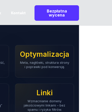
Bezpłatna
k
Kontakt
wycena
Optymalizacja
ść,
Meta, nagłówki, struktura strony
i poprawki pod konwersję.
Linki
Wzmacnianie domeny
ą”
jakościowymi linkami – bez
spamu i ryzyka filtrów.