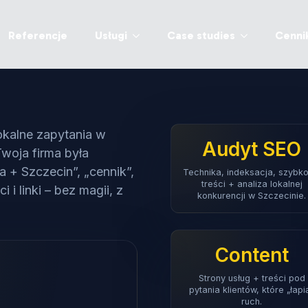
Referencje
Usługi
Case studies
Cenni
lokalne zapytania w
Audyt SEO
woja firma była
a + Szczecin”, „cennik”,
Technika, indeksacja, szybko
treści + analiza lokalnej
i i linki – bez magii, z
konkurencji w Szczecinie.
Content
Strony usług + treści pod
pytania klientów, które „łapi
ruch.