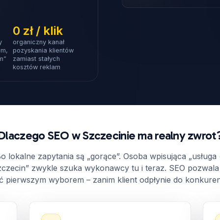
0 zł / klik
y
organiczny kanał
em,
pozyskania klientów
em”
zamiast stałych
kosztów reklam
Dlaczego SEO w Szczecinie ma realny zwrot
o lokalne zapytania są „gorące”. Osoba wpisująca „usługa
czecin” zwykle szuka wykonawcy tu i teraz. SEO pozwala
ć pierwszym wyborem – zanim klient odpłynie do konkurenc