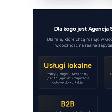
Dla kogo jest Agencja
Dla firm, które chcą rosnąć w Goo
widoczność na realne zapytan
Usługi lokalne
frazy „usługa + Szczecin”,
S
„cena”, „opinie” – zapytania
gotowe do kontaktu.
B2B