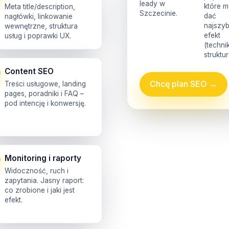
leady w
które 
Meta title/description,
Szczecinie.
dać
nagłówki, linkowanie
najszy
wewnętrzne, struktura
efekt
usług i poprawki UX.
(technik
struktur
Content SEO
Chcę plan SEO →
Treści usługowe, landing
pages, poradniki i FAQ –
pod intencję i konwersję.
Monitoring i raporty
Widoczność, ruch i
zapytania. Jasny raport:
co zrobione i jaki jest
efekt.