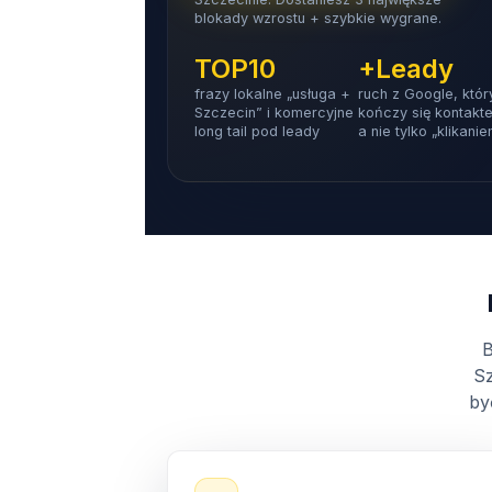
blokady wzrostu + szybkie wygrane.
TOP10
+Leady
frazy lokalne „usługa +
ruch z Google, któr
Szczecin” i komercyjne
kończy się kontakt
long tail pod leady
a nie tylko „klikani
B
Sz
by