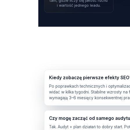
tam, gdzie liczy się jakość ruchu
i wartość jednego leadu.
Kiedy zobaczę pierwsze efekty SEO
Po poprawkach technicznych i optymalizac
widać w kilka tygodni. Stabilne wzrosty n
wymagają 3–6 miesięcy konsekwentnej pra
Czy mogę zacząć od samego audyt
Tak. Audyt + plan działań to dobry start. 