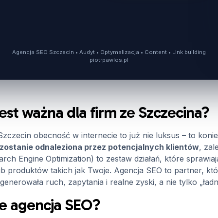
Agencja SEO Szczecin • Audyt • Optymalizacja • Content • Link building
piotrpawlos.pl
est ważna dla firm ze Szczecina?
 Szczecin obecność w internecie to już nie luksus – to kon
zostanie odnaleziona przez potencjalnych klientów
, za
h Engine Optimization) to zestaw działań, które sprawiają
lub produktów takich jak Twoje. Agencja SEO to partner, kt
generowała ruch, zapytania i realne zyski, a nie tylko „ładn
je agencja SEO?