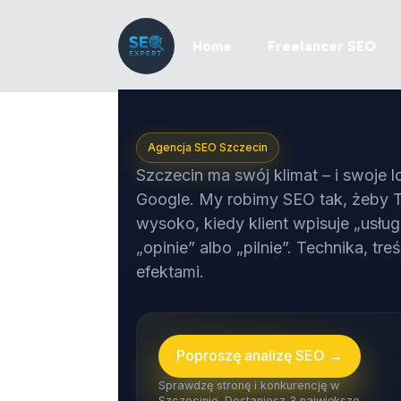
Home
Freelancer SEO
Agencja SEO Szczecin
Szczecin ma swój klimat – i swoje 
Google. My robimy SEO tak, żeby T
wysoko, kiedy klient wpisuje „usług
„opinie” albo „pilnie”. Technika, treśc
efektami.
Poproszę analizę SEO →
Sprawdzę stronę i konkurencję w
Szczecinie. Dostaniesz 3 największe