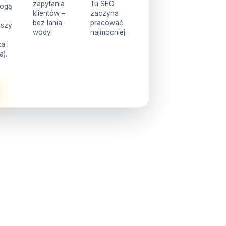
zapytania
Tu SEO
mogą
klientów –
zaczyna
bez lania
pracować
bszy
wody.
najmocniej.
a i
a).