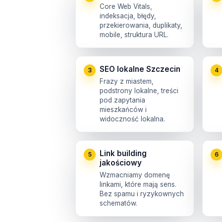
Core Web Vitals,
indeksacja, błędy,
przekierowania, duplikaty,
mobile, struktura URL.
SEO lokalne Szczecin
3
4
Frazy z miastem,
podstrony lokalne, treści
pod zapytania
mieszkańców i
widoczność lokalna.
Link building
5
6
jakościowy
Wzmacniamy domenę
linkami, które mają sens.
Bez spamu i ryzykownych
schematów.