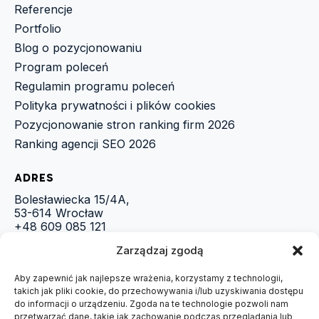
Referencje
Portfolio
Blog o pozycjonowaniu
Program poleceń
Regulamin programu poleceń
Polityka prywatności i plików cookies
Pozycjonowanie stron ranking firm 2026
Ranking agencji SEO 2026
ADRES
Bolesławiecka 15/4A,
53-614 Wrocław
+48 609 085 121
biuro@piotrpawlos.pl
Zarządzaj zgodą
NIP: 9222682134
REGON:369677290
Aby zapewnić jak najlepsze wrażenia, korzystamy z technologii,
WhatsApp
takich jak pliki cookie, do przechowywania i/lub uzyskiwania dostępu
do informacji o urządzeniu. Zgoda na te technologie pozwoli nam
NARZĘDZIA
przetwarzać dane, takie jak zachowanie podczas przeglądania lub