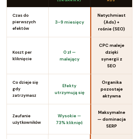
(ORGANIKA)
ADS
Natychmiast
Czas do
3–9 miesięcy
(Ads) +
pierwszych
efektów
rośnie (SEO)
CPC maleje
0 zł —
dzięki
Koszt per
kliknięcie
malejący
synergii z
SEO
Organika
Co dzieje się
Efekty
pozostaje
gdy
utrzymują się
zatrzymasz
aktywna
Maksymalne
Wysokie —
Zaufanie
— dominacja
użytkowników
73% kliknięć
SERP