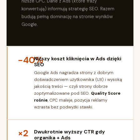
niższe CPC. Dane z Ads (które frazy
konwertują) informują strategię SEO. Razem
budują pełną dominację na stronie wyników
Google.
−40%
Niższy koszt kliknięcia w Ads dzięki
SEO
Google Ads nagradza strony z dobrym
doświadczeniem użytkownika (UX) i wysoką
jakością treści — czyli strony dobrze
zoptymalizowane pod SEO.
Quality Score
rośnie
, CPC maleje, pozycja reklamy
wzrasta bez podwyżki stawki.
×2
Dwukrotnie wyższy CTR gdy
organika + Ads