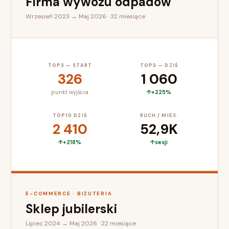
Firma wywozu odpadów
Wrzesień 2023 → Maj 2026 · 32 miesiące
TOP3 — START
TOP3 — DZIŚ
326
1 060
punkt wyjścia
+225%
TOP10 DZIŚ
RUCH / MIES.
2 410
52,9K
+218%
sesji
E-COMMERCE · BIŻUTERIA
Sklep jubilerski
Lipiec 2024 → Maj 2026 · 22 miesiące