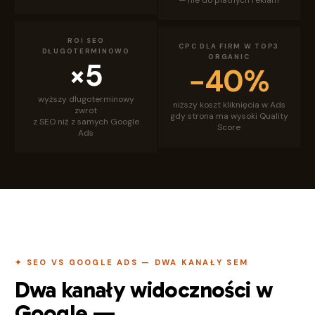
ROI SEO
CPC DLA FIRM W TOP3
DŁUGOTERMINOWO
ORGANIC
×5
−40%
wyższy długoterminowy
niższy koszt kliknięcia w Ads
zwrot
gdy strona ma wysoki Quality
z SEO niż z samych Google
Score
Ads
✦ SEO VS GOOGLE ADS — DWA KANAŁY SEM
Dwa kanały widoczności w
Google —