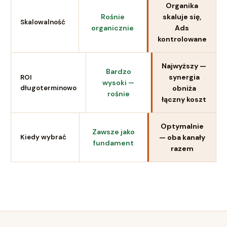
Organika
Rośnie
skaluje się,
Skalowalność
organicznie
Ads
kontrolowane
Najwyższy —
Bardzo
synergia
ROI
wysoki —
długoterminowo
obniża
rośnie
łączny koszt
Optymalnie
Zawsze jako
— oba kanały
Kiedy wybrać
fundament
razem