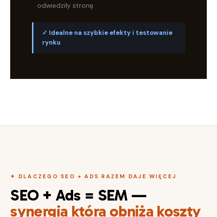
odwiedziły stronę
✓ Idealne na szybkie efekty i testowanie
rynku
✦ DLACZEGO SEO + ADS RAZEM DAJE WIĘCEJ
SEO + Ads = SEM —
synergia która obniża koszty