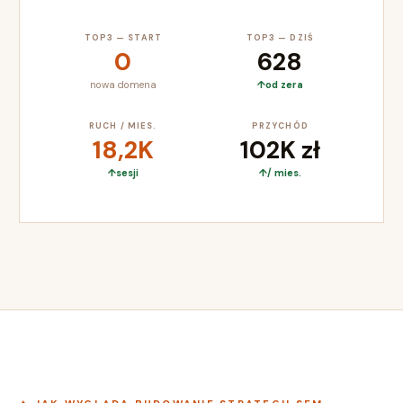
TOP3 — START
TOP3 — DZIŚ
0
628
nowa domena
od zera
RUCH / MIES.
PRZYCHÓD
18,2K
102K zł
sesji
/ mies.