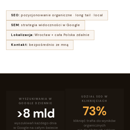
SEO:
pozycjonowanie organiczne · long tail · local
SEM:
strategia widoczności w Google
Lokalizacja:
Wrocław + cała Polska zdalnie
Kontakt:
bezpośrednio ze mną
UDZIAŁ SEO W
WYSZUKIWANIA W
KLIKNIĘCIACH
GOOGLE DZIENNIE
73%
>8 mld
kliknięć trafia do wyników
wyszukiwań każdego dnia
organicznych
w Google na całym świecie
— nie do płatnych reklam