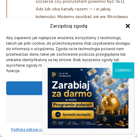
szczerze czy priorytetem powinno być SEO,
Ads lub oba kanały razem — i w jakiej
kolejności. Możemy spotkać się we Wrocławiu
lub zdalnie.
Zarządzaj zgodą
Wiesz od czego zacząć i czego realnie się
Aby zapewnić jak najlepsze wrażenia, korzystamy z technologii,
spodziewać
takich jak pliki cookie, do przechowywania i/lub uzyskiwania dostępu
do informacji o urządzeniu. Zgoda na te technologie pozwoli nam
przetwarzać dane, takie jak zachowanie podczas przeglądania lub
unikalne identyfikatory na tej stronie. Brak wyrażenia zgody lub
KROK 2 — AUDYT SEM
wycofanie zgody może niekorzystnie wpłynąć na niektóre cechy i
Analiza obecnej widoczności i
funkcje.
kampanii
Akceptuję
Sprawdzam pozycje organiczne w GSC i
SEMStorm, analizuję strukturę i wyniki
Odmów
aktualnych kampanii Ads (jeśli istnieją),
identyfikuję frazy które konwertują i te które
Zobacz preferencje
przepalają budżet. Dla nowych klientów —
baseline analiza konkurencji.
Polityka plików cookies
Oświadczenie o prywatności
Impressum