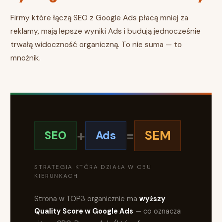
Firmy które łączą SEO z Google Ads płacą mniej za
reklamy, mają lepsze wyniki Ads i budują jednocześnie
trwałą widoczność organiczną. To nie suma — to
mnożnik.
+
=
SEM
SEO
Ads
STRATEGIA KTÓRA DZIAŁA W OBU
KIERUNKACH
Strona w TOP3 organicznie ma
wyższy
Quality Score w Google Ads
— co oznacza