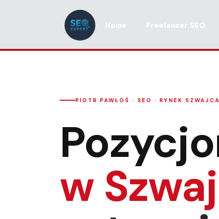
Home
Freelancer SEO
PIOTR PAWŁOŚ · SEO · RYNEK SZWAJC
Pozycj
w Szwaj