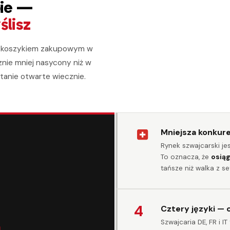
pie —
ślisz
ym koszykiem zakupowym w
znie mniej nasycony niż w
stanie otwarte wiecznie.
Mniejsza konkur
Rynek szwajcarski je
To oznacza, że
osiąg
tańsze niż walka z s
4
Cztery języki — 
Szwajcaria DE, FR i I