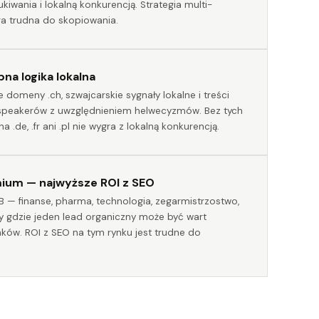
ukiwania i lokalną konkurencją. Strategia multi-
a trudna do skopiowania.
na logika lokalna
 domeny .ch, szwajcarskie sygnały lokalne i treści
 speakerów z uwzględnieniem helwecyzmów. Bez tych
 .de, .fr ani .pl nie wygra z lokalną konkurencją.
mium — najwyższe ROI z SEO
B — finanse, pharma, technologia, zegarmistrzostwo,
y gdzie jeden lead organiczny może być wart
anków. ROI z SEO na tym rynku jest trudne do