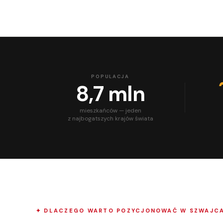
POPULACJA
8,7 mln
mieszkańców — jeden
z najbogatszych krajów świata
✦ DLACZEGO WARTO POZYCJONOWAĆ W SZWAJCA