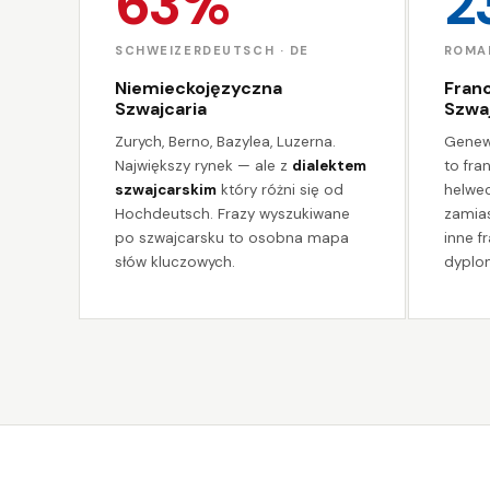
63%
2
SCHWEIZERDEUTSCH · DE
ROMAN
Niemieckojęzyczna
Fran
Szwajcaria
Szwaj
Zurych, Berno, Bazylea, Luzerna.
Genew
Największy rynek — ale z
dialektem
to fra
szwajcarskim
który różni się od
helwe
Hochdeutsch. Frazy wyszukiwane
zamias
po szwajcarsku to osobna mapa
inne f
słów kluczowych.
dyplo