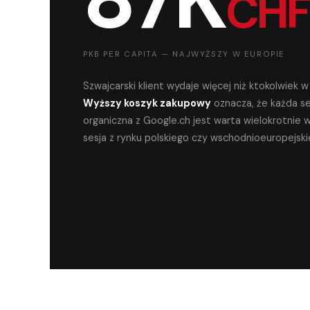
CHF
PKB PER CAPITA — NAJWYŻSZY W EUROPIE
Szwajcarski klient wydaje więcej niż ktokolwiek w
Wyższy koszyk zakupowy
oznacza, że każda se
organiczna z Google.ch jest warta wielokrotnie w
sesja z rynku polskiego czy wschodnioeuropejski