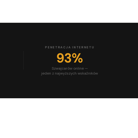
PENETRACJA INTERNETU
93%
Szwajcarów online —
jeden z najwyższych wskaźników