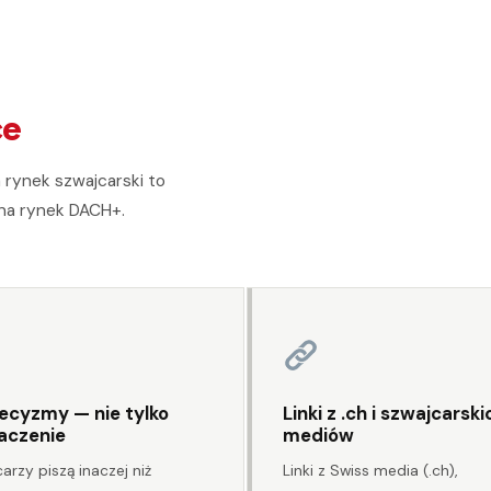
ce
a rynek szwajcarski to
 na rynek DACH+.
ecyzmy — nie tylko
Linki z .ch i szwajcarski
aczenie
mediów
arzy piszą inaczej niż
Linki z Swiss media (.ch),