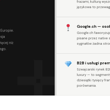
frazami, kulturą wysz
językowa to przewag
Google.ch — osob
 Europie.
Google.ch faworyzuje
sja
pisane przez native
ięcej niż
sygnałów żadna strona
ego.
B2B i usługi pre
Szwajcarski rynek B2
luxury — to segment
dziesiątki tysięcy fr
porównania.