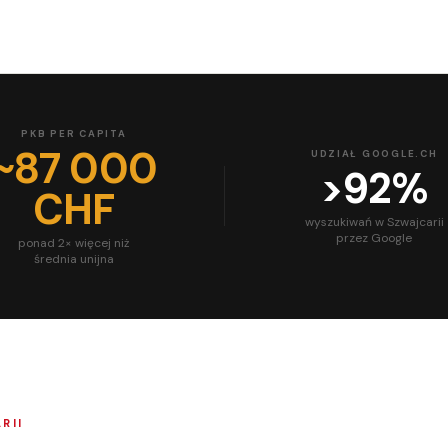
PKB PER CAPITA
~87 000
UDZIAŁ GOOGLE.CH
>92%
CHF
wyszukiwań w Szwajcarii
przez Google
ponad 2× więcej niż
średnia unijna
RII