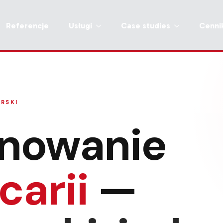
Referencje
Usługi
Case studies
Cenni
ARSKI
onowanie
carii
—