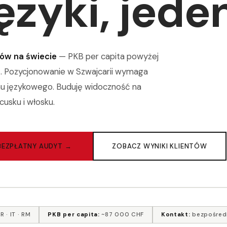
ęzyki, jede
ków na świecie
— PKB per capita powyżej
ść. Pozycjonowanie w Szwajcarii wymaga
onu językowego. Buduję widoczność na
cusku i włosku.
BEZPŁATNY AUDYT →
ZOBACZ WYNIKI KLIENTÓW
R · IT · RM
PKB per capita:
~87 000 CHF
Kontakt:
bezpośred