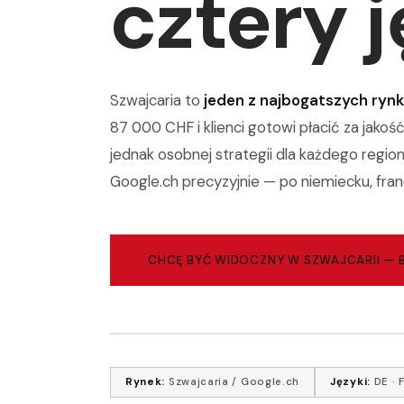
cztery j
Szwajcaria to
jeden z najbogatszych ryn
87 000 CHF i klienci gotowi płacić za jako
jednak osobnej strategii dla każdego regi
Google.ch precyzyjnie — po niemiecku, fran
CHCĘ BYĆ WIDOCZNY W SZWAJCARII — 
Rynek:
Szwajcaria / Google.ch
Języki:
DE · F