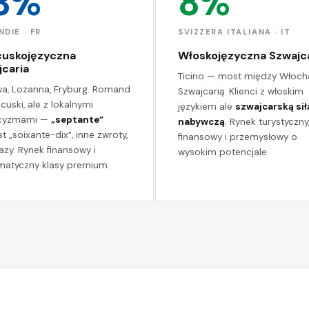
3%
8%
DIE · FR
SVIZZERA ITALIANA · IT
cuskojęzyczna
Włoskojęzyczna Szwajc
caria
Ticino — most między Włoch
a, Lozanna, Fryburg. Romand
Szwajcarią. Klienci z włoskim
ncuski, ale z lokalnymi
językiem ale
szwajcarską sił
cyzmami —
„septante”
nabywczą
. Rynek turystyczny
t „soixante-dix”, inne zwroty,
finansowy i przemysłowy o
razy. Rynek finansowy i
wysokim potencjale.
matyczny klasy premium.