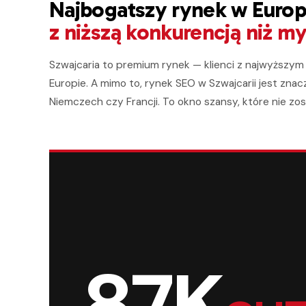
Najbogatszy rynek w Euro
z niższą konkurencją niż my
Szwajcaria to premium rynek — klienci z najwyższ
Europie. A mimo to, rynek SEO w Szwajcarii jest znac
Niemczech czy Francji. To okno szansy, które nie zo
87K