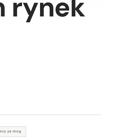
n rynek
nio ze mną