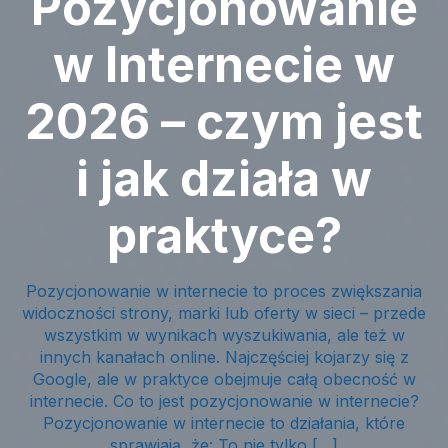
Pozycjonowanie
w Internecie w
2026 – czym jest
i jak działa w
praktyce?
Pozycjonowanie w internecie to proces zwiększania
widoczności strony, marki lub oferty w sieci – przede
wszystkim w wynikach wyszukiwania, ale też w
innych kanałach online. Najczęściej kojarzy się z
Google, ale w praktyce obejmuje całą obecność w
internecie. Co to jest pozycjonowanie w internecie?
Pozycjonowanie w internecie to działania, które
sprawiają, że: To nie tylko […]