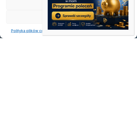
Odmów
Zobacz preferencje
Polityka plików cookies
Oświadczenie o prywatności
Impressum
Pozycjonowanie vs
kampanie Facebook Ads
»
Strona główna
Pozycjonowanie vs kampanie
Facebook Ads
SEO CZY FACEBOOK ADS?