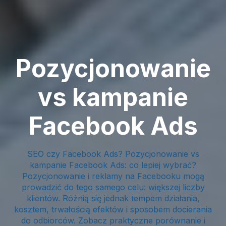
Pozycjonowanie
vs kampanie
Facebook Ads
SEO czy Facebook Ads? Pozycjonowanie vs
kampanie Facebook Ads: co lepiej wybrać?
Pozycjonowanie i reklamy na Facebooku mogą
prowadzić do tego samego celu: większej liczby
klientów. Różnią się jednak tempem działania,
kosztem, trwałością efektów i sposobem docierania
do odbiorców. Zobacz praktyczne porównanie i