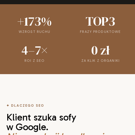
+173%
TOP3
WZROST RUCHU
FRAZY PRODUKTOWE
4–7×
0 zł
ROI Z SEO
ZA KLIK Z ORGANIKI
✦ DLACZEGO SEO
Klient szuka sofy
w Google.