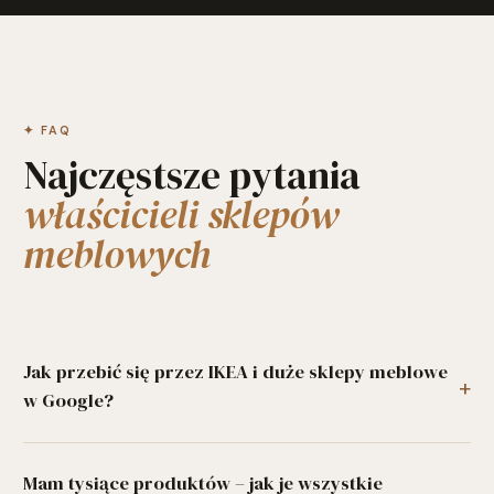
✦ FAQ
Najczęstsze pytania
właścicieli sklepów
meblowych
Jak przebić się przez IKEA i duże sklepy meblowe
w Google?
IKEA i Agata Meble dominują na ogólne frazy (np. „meble do
salonu”). Strategia dla niezależnych sklepów polega na
Mam tysiące produktów – jak je wszystkie
dominacji w niszach: frazy lokalne z miastem/dzielnicą, frazy