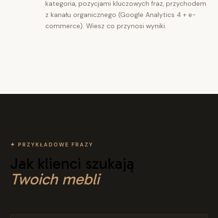
kategoria, pozycjami kluczowych fraz, przychodem
z kanału organicznego (Google Analytics 4 + e-
commerce). Wiesz co przynosi wyniki.
✦ PRZYKŁADOWE FRAZY
Jak klienci szukają
Twoich mebli