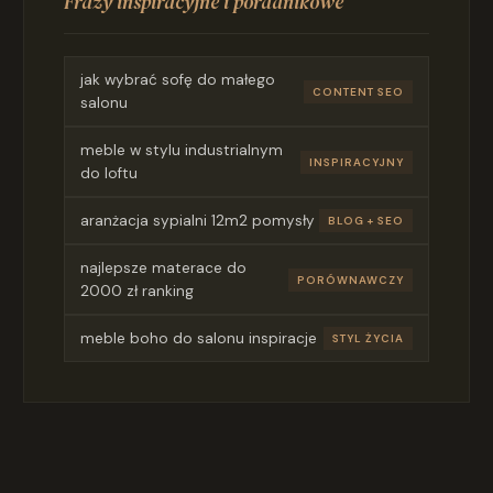
Frazy inspiracyjne i poradnikowe
jak wybrać sofę do małego
CONTENT SEO
salonu
meble w stylu industrialnym
INSPIRACYJNY
do loftu
aranżacja sypialni 12m2 pomysły
BLOG + SEO
najlepsze materace do
PORÓWNAWCZY
2000 zł ranking
meble boho do salonu inspiracje
STYL ŻYCIA