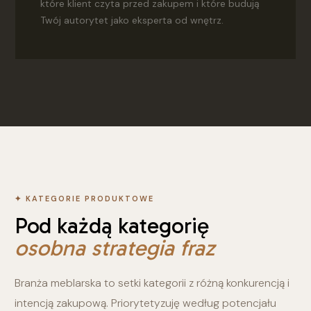
które klient czyta przed zakupem i które budują
Twój autorytet jako eksperta od wnętrz.
✦ KATEGORIE PRODUKTOWE
Pod każdą kategorię
osobna strategia fraz
Branża meblarska to setki kategorii z różną konkurencją i
intencją zakupową. Priorytetyzuję według potencjału