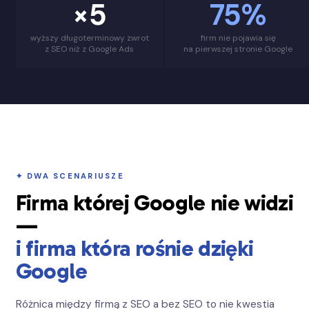
×5
75%
wyższy długoterminowy zwrot
firm nie pojawia się
z SEO niż z Google Ads
na pierwszej stronie Google
✦ DWA SCENARIUSZE
Firma której Google nie widzi
—
i firma która rośnie dzięki
Google
Różnica między firmą z SEO a bez SEO to nie kwestia