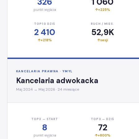
326
1 060
punkt wyjścia
+225%
TOP10 DZIŚ
RUCH / MIES.
2 410
52,9K
+218%
sesji
KANCELARIA PRAWNA · YMYL
Kancelaria adwokacka
Maj 2024 → Maj 2026 · 24 miesiące
TOP3 — START
TOP3 — DZIŚ
8
72
punkt wyjścia
+800%