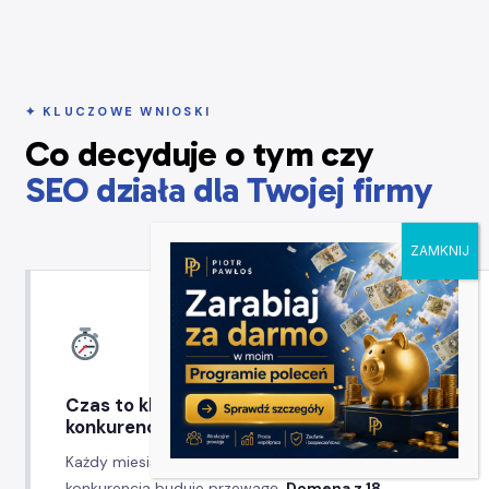
✦ KLUCZOWE WNIOSKI
Co decyduje o tym czy
SEO działa dla Twojej firmy
Czas to kluczowy czynnik — zacznij przed
konkurencją
Każdy miesiąc bez SEO to miesiąc w którym
konkurencja buduje przewagę.
Domena z 18