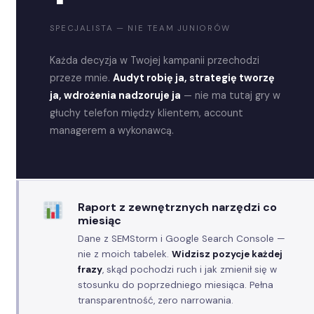
SPECJALISTA — NIE TEAM JUNIORÓW
Każda decyzja w Twojej kampanii przechodzi
przeze mnie.
Audyt robię ja, strategię tworzę
ja, wdrożenia nadzoruje ja
— nie ma tutaj gry w
głuchy telefon między klientem, account
managerem a wykonawcą.
Raport z zewnętrznych narzędzi co
miesiąc
Dane z SEMStorm i Google Search Console —
nie z moich tabelek.
Widzisz pozycje każdej
frazy
, skąd pochodzi ruch i jak zmienił się w
stosunku do poprzedniego miesiąca. Pełna
transparentność, zero narrowania.