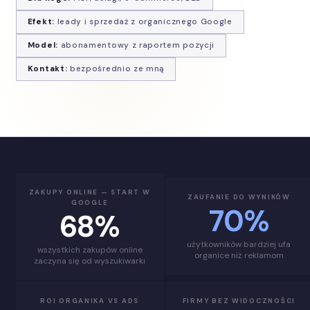
Efekt:
leady i sprzedaż z organicznego Google
Model:
abonamentowy z raportem pozycji
Kontakt:
bezpośrednio ze mną
ZAKUPY ONLINE — START W
ZAUFANIE DO WYNIKÓW
GOOGLE
70%
68%
użytkowników bardziej ufa
wszystkich zakupów online
organice niż reklamom
zaczyna się od wyszukiwarki
ROI ORGANIKA VS ADS
FIRMY BEZ WIDOCZNOŚCI