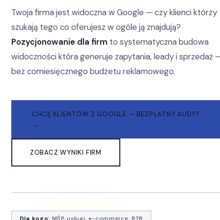
Twoja firma jest widoczna w Google — czy klienci którzy
szukają tego co oferujesz w ogóle ją znajdują?
Pozycjonowanie dla firm
to systematyczna budowa
widoczności która generuje zapytania, leady i sprzedaż 
bez comiesięcznego budżetu reklamowego.
CHCĘ KLIENTÓW Z GOOGLE — BEZPŁATNY AUDYT
→
ZOBACZ WYNIKI FIRM
Dla kogo:
MŚP, usługi, e-commerce, B2B