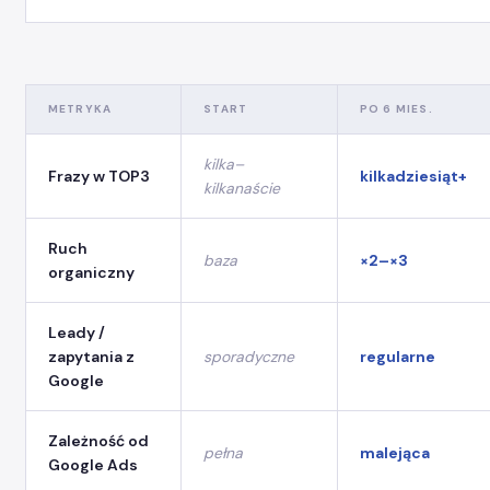
METRYKA
START
PO 6 MIES.
kilka–
Frazy w TOP3
kilkadziesiąt+
kilkanaście
Ruch
baza
×2–×3
organiczny
Leady /
zapytania z
sporadyczne
regularne
Google
Zależność od
pełna
malejąca
Google Ads