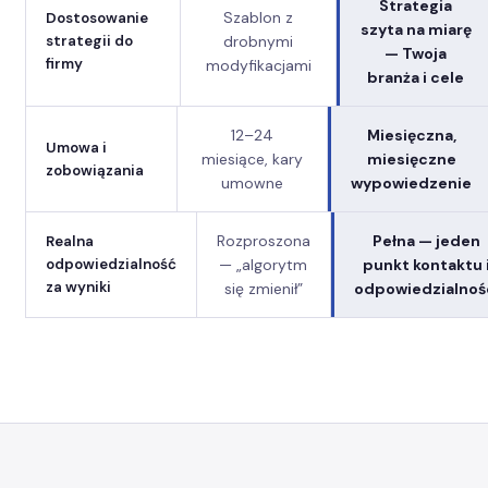
Strategia
Szablon z
Dostosowanie
szyta na miarę
drobnymi
strategii do
— Twoja
firmy
modyfikacjami
branża i cele
12–24
Miesięczna,
Umowa i
miesiące, kary
miesięczne
zobowiązania
umowne
wypowiedzenie
Rozproszona
Pełna — jeden
Realna
— „algorytm
punkt kontaktu 
odpowiedzialność
za wyniki
się zmienił”
odpowiedzialnoś