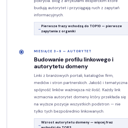
pokrycia. Blog z artykułami eksperckim które
budują autorytet i przyciągają ruch z zapytań
informacyjnych.
Pierwsze frazy wchodzą do TOP10 — pierwsze
zapytania z organiki
MIESIĄCE 3–9 — AUTORYTET
Budowanie profilu linkowego i
autorytetu domeny
Linki z branżowych portali, katalogów firm,
mediów i stron partnerskich. Jakość i tematyczna
spójność linków ważniejsza niż ilość. Każdy link
wzmacnia autorytet domeny który przekłada się
na wyższe pozycje wszystkich podstron — nie
tylko tych bezpośrednio linkowanych.
Wzrost autorytetu domeny — więcej fraz
wchodzi do TOP3