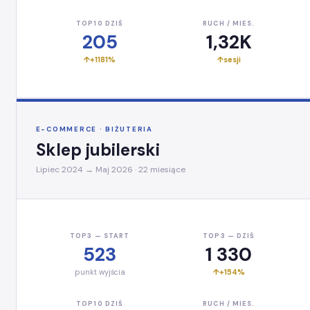
TOP10 DZIŚ
RUCH / MIES.
205
1,32K
+1181%
sesji
E-COMMERCE · BIŻUTERIA
Sklep jubilerski
Lipiec 2024 → Maj 2026 · 22 miesiące
TOP3 — START
TOP3 — DZIŚ
523
1 330
punkt wyjścia
+154%
TOP10 DZIŚ
RUCH / MIES.