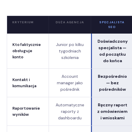
KRYTERIUM
DUŻA AGENCJA
SPECJALISTA
SEO
Doświadczony
Junior po kilku
Kto faktycznie
specjalista —
tygodniach
obsługuje
od początku
konto
szkolenia
do końca
Account
Bezpośrednio
Kontakt i
manager jako
— bez
komunikacja
pośrednik
pośredników
Automatyczne
Ręczny raport
Raportowanie
raporty z
z omówieniem
wyników
dashboardu
i wnioskami