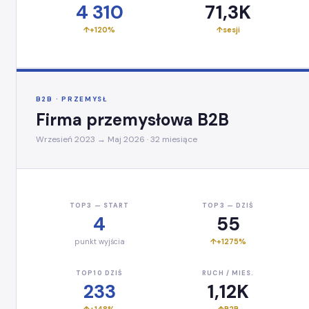
4 310
71,3K
+120%
sesji
B2B · PRZEMYSŁ
Firma przemysłowa B2B
Wrzesień 2023 → Maj 2026 · 32 miesiące
TOP3 — START
TOP3 — DZIŚ
4
55
punkt wyjścia
+1275%
TOP10 DZIŚ
RUCH / MIES.
233
1,12K
+148%
B2B