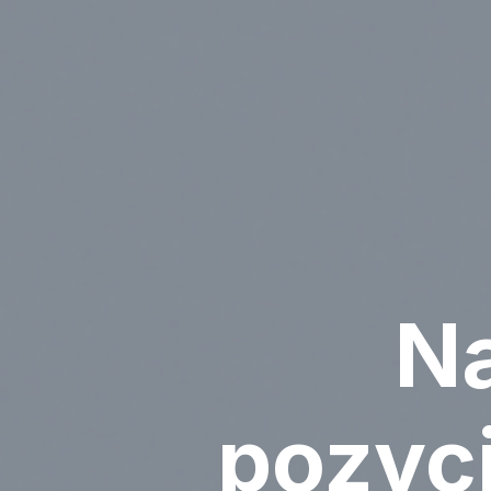
N
pozyc