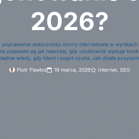
2026?
 poprawiania widoczności strony internetowej w wynikach
na pojawiała się jak najwyżej, gdy użytkownik wpisuje konk
ładnie wtedy, gdy klient czegoś szuka. Jak działa pozycj
Piotr Pawłoś
19 marca, 2026
Internet
SEO