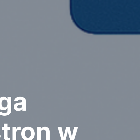
ga
tron w