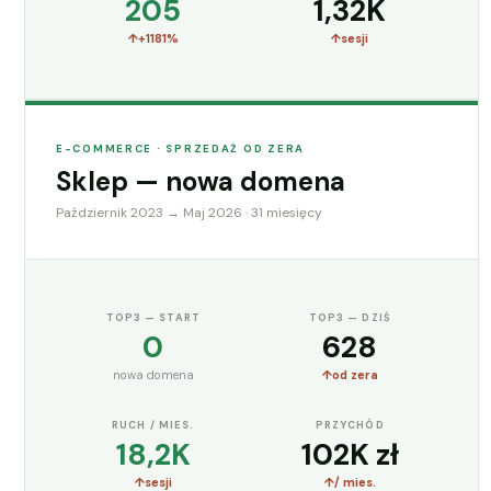
205
1,32K
+1181%
sesji
E-COMMERCE · SPRZEDAŻ OD ZERA
Sklep — nowa domena
Październik 2023 → Maj 2026 · 31 miesięcy
TOP3 — START
TOP3 — DZIŚ
0
628
nowa domena
od zera
RUCH / MIES.
PRZYCHÓD
18,2K
102K zł
sesji
/ mies.