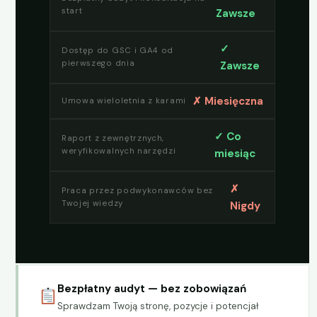
start
Zawsze
✓
Dostęp do GSC i GA4 od
pierwszego dnia
Zawsze
✗ Miesięczna
Umowa wieloletnia z karami
✓ Co
Raport z zewnętrznych,
weryfikowalnych narzędzi
miesiąc
✗
Praca przez podwykonawców bez
Twojej wiedzy
Nigdy
Bezpłatny audyt — bez zobowiązań
Sprawdzam Twoją stronę, pozycje i potencjał