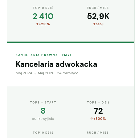
TOP10 DZIŚ
RUCH / MIES.
2 410
52,9K
+218%
sesji
KANCELARIA PRAWNA · YMYL
Kancelaria adwokacka
Maj 2024 → Maj 2026 · 24 miesiące
TOP3 — START
TOP3 — DZIŚ
8
72
punkt wyjścia
+800%
TOP10 DZIŚ
RUCH / MIES.