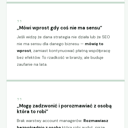
„
„Mówi wprost gdy coś nie ma sensu”
Jeśli widzę że dana strategia nie działa lub że SEO
nie ma sensu dla danego biznesu —
mówię to
wprost
, zamiast kontynuować płatną współpracę
bez efektów. To rzadkość w branży, ale buduje
zaufanie na lata.
„
„Mogę zadzwonić i porozmawiać z osobą
która to robi”
Brak warstwy account managerów.
Rozmawiasz
bezpośrednio z osobą
która robi audyt, pisze