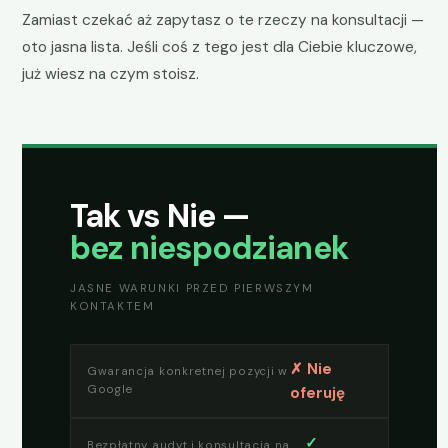
Zamiast czekać aż zapytasz o te rzeczy na konsultacji —
oto jasna lista. Jeśli coś z tego jest dla Ciebie kluczowe,
już wiesz na czym stoisz.
Tak vs Nie —
bez niespodzianek
JASNE WARUNKI PRZED PIERWSZYM
KONTAKTEM
✗ Nie
Gwarancja konkretnej pozycji w
Google
oferuję
✓
Bezpłatny audyt i konsultacja na