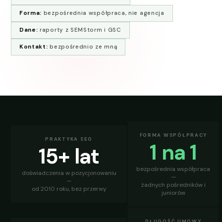
Forma:
bezpośrednia współpraca, nie agencja
Dane:
raporty z SEMStorm i GSC
Kontakt:
bezpośrednio ze mną
FORMA WSPÓŁPRACY
PRAKTYKA SEO
1 na 1
15+ lat
bezpośrednia współpraca
doświadczenia w pozycjonowaniu
—
—
żadnych pośredników i
od 2010 roku, bez przerwy
juniorów
DŁUGOŚĆ UMOWY