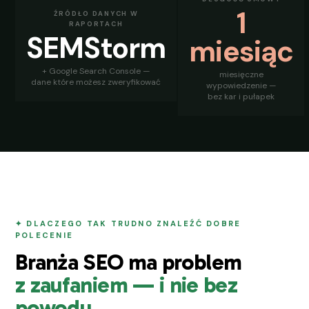
1
ŹRÓDŁO DANYCH W
RAPORTACH
SEMStorm
miesiąc
+ Google Search Console —
miesięczne
dane które możesz zweryfikować
wypowiedzenie —
bez kar i pułapek
✦ DLACZEGO TAK TRUDNO ZNALEŹĆ DOBRE
POLECENIE
Branża SEO ma problem
z zaufaniem — i nie bez
powodu