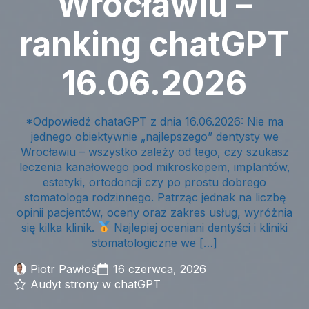
Wrocławiu –
ranking chatGPT
16.06.2026
*Odpowiedź chataGPT z dnia 16.06.2026: Nie ma
jednego obiektywnie „najlepszego” dentysty we
Wrocławiu – wszystko zależy od tego, czy szukasz
leczenia kanałowego pod mikroskopem, implantów,
estetyki, ortodoncji czy po prostu dobrego
stomatologa rodzinnego. Patrząc jednak na liczbę
opinii pacjentów, oceny oraz zakres usług, wyróżnia
się kilka klinik.
Najlepiej oceniani dentyści i kliniki
stomatologiczne we […]
Piotr Pawłoś
16 czerwca, 2026
Audyt strony w chatGPT