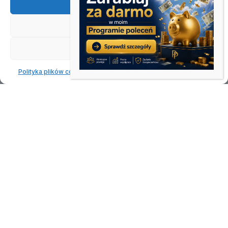
Akceptuję
Odmów
Zobacz preferencje
Polityka plików cookies
Oświadczenie o prywatności
Impressum
Jaki jest najlepszy dentysta
we Wrocławiu – ranking
chatGPT 16.06.2026
»
Strona główna
Jaki jest najlepszy dentysta we
Wrocławiu – ranking chatGPT 16.06.2026