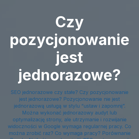
Czy
pozycjonowanie
jest
jednorazowe?
SEO jednorazowe czy stałe? Czy pozycjonowanie
jest jednorazowe? Pozycjonowanie nie jest
jednorazową usługą w stylu “ustaw i zapomnij”.
Można wykonać jednorazowy audyt lub
optymalizację strony, ale utrzymanie i rozwijanie
widoczności w Google wymaga regularnej pracy. Co
można zrobić raz? Co wymaga pracy? Porównanie