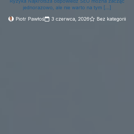
Ryzyka Najkrótsza odpowiedź SEO można zacząć
jednorazowo, ale nie warto na tym […]
Piotr Pawłoś
3 czerwca, 2026
Bez kategorii